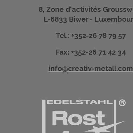
8, Zone d'activités Grousswi
L-6833 Biwer - Luxembou
Tel.: +352-26 78 79 57
Fax: +352-26 71 42 34
info@creativ-metall.com