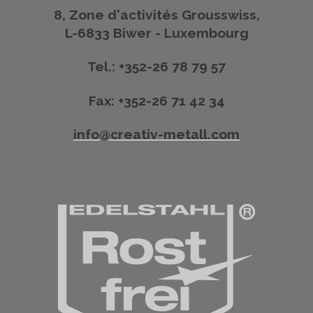
8, Zone d'activités Grousswiss,
L-6833 Biwer - Luxembourg
Tel.: +352-26 78 79 57
Fax: +352-26 71 42 34
info@creativ-metall.com