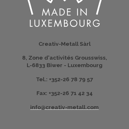
Creativ-Metall Sàrl
8, Zone d'activités Grousswiss,
L-6833 Biwer - Luxembourg
Tel.: +352-26 78 79 57
Fax: +352-26 71 42 34
info@creativ-metall.com