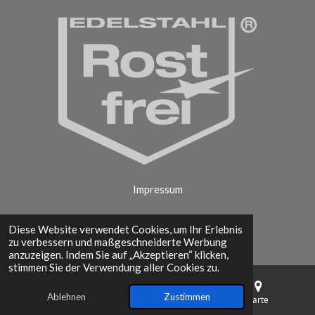
Impressum
Diese Website verwendet Cookies, um Ihr Erlebnis
zu verbessern und maßgeschneiderte Werbung
Datenschutzerklärung
anzuzeigen. Indem Sie auf „Akzeptieren“ klicken,
stimmen Sie der Verwendung aller Cookies zu.
© 2025 creativ-metall.com I Alle Rechte vorbehalten
Ablehnen
Zustimmen
E-Mail
Telefon
Karte