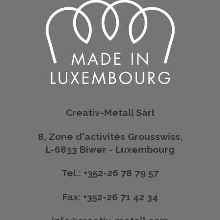
Creativ-Metall Sàrl
8, Zone d'activités Grousswiss,
L-6833 Biwer - Luxembourg
Tel.: +352-26 78 79 57
Fax: +352-26 71 42 34